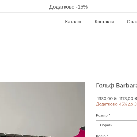
Додатково -15%
Каталог
Контакти
Опла
Гольф Barbara
Звичайна
 1380,00 ₴ 
1173,00 ₴
ціна
Додатково -15% до 3
Розмір
*
Обрати
Колір
*