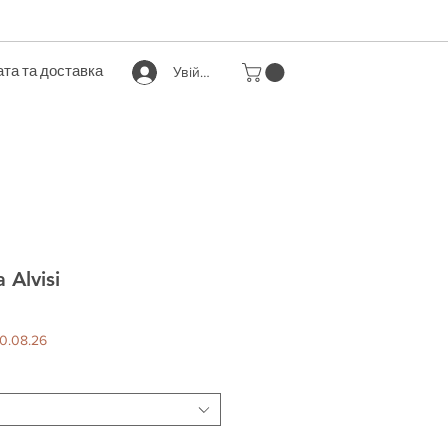
та та доставка
Увійти
 Alvisi
За
розпродажем
0.08.26