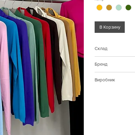
В Корзину
Склад
65% віскоза, 35% по
Бренд
Barbara Alvisi
Виробник
Італія