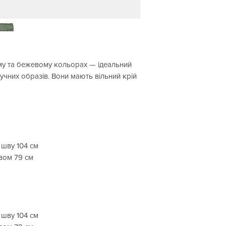
му та бежевому кольорах — ідеальний
ручних образів. Вони мають вільний крій
шву 104 см
вом 79 см
шву 104 см