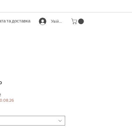
та та доставка
Увійти
o
За
₴
розпродажем
0.08.26