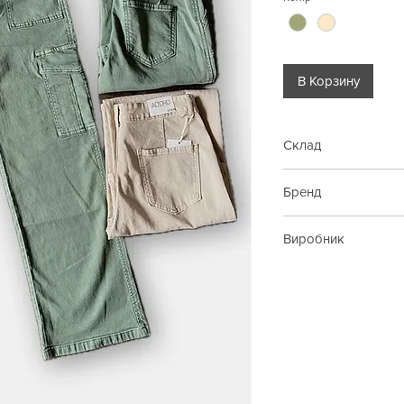
В Корзину
Склад
98% бавовна, 2% ел
Бренд
Ad'oro
Виробник
Італія