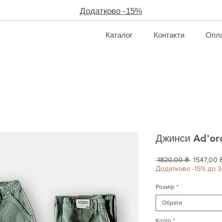
Додатково -15%
Каталог
Контакти
Опла
Джинси Ad'or
Звичайна
 1820,00 ₴ 
1547,00 
ціна
Додатково -15% до 3
Розмір
*
Обрати
Колір
*