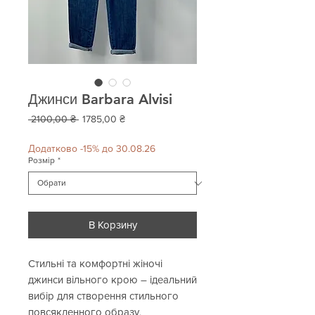
Джинси Barbara Alvisi
Звичайна
За
 2100,00 ₴ 
1785,00 ₴
ціна
розпродажем
Додатково -15% до 30.08.26
Розмір
*
В Корзину
Стильні та комфортні жіночі
джинси вільного крою – ідеальний
вибір для створення стильного
повсякденного образу.