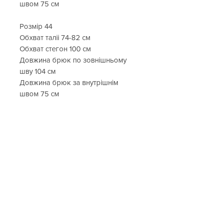
швом 75 см
Розмір 44
Обхват таліі 74-82 см
Обхват стегон 100 см
Довжина брюк по зовнішньому
шву 104 см
Довжина брюк за внутрішнім
швом 75 см
Склад
98% бавовна, 2% еластан
Бренд
Barbara Alvisi
Виробник
Італія
Cop. Copine