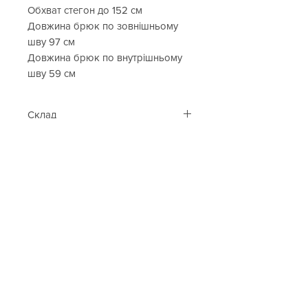
Обхват стегон до 152 см
Довжина брюк по зовнішньому
шву 97 см
Довжина брюк по внутрішньому
шву 59 см
Склад
55% район, 45% поліестер
Бренд
Wiya
Виробник
Італія
Cop. Copine
Каталог
Контакти
Таблиця розмірів