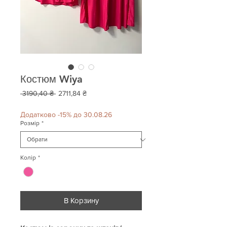
Костюм Wiya
Звичайна
За
 3190,40 ₴ 
2711,84 ₴
ціна
розпродажем
Додатково -15% до 30.08.26
Розмір
*
Колір
*
В Корзину