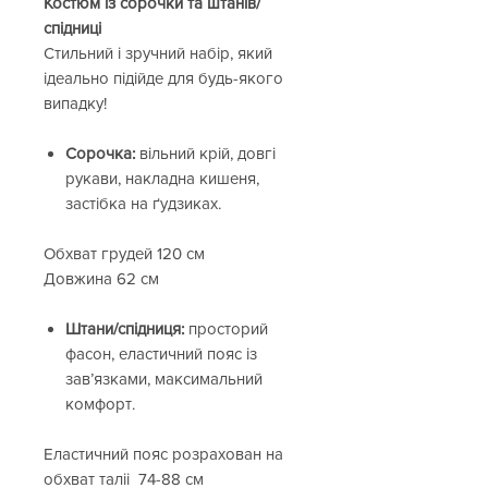
Костюм із сорочки та штанів/
спідниці
Стильний і зручний набір, який
ідеально підійде для будь-якого
випадку!
Сорочка:
вільний крій, довгі
рукави, накладна кишеня,
застібка на ґудзиках.
Обхват грудей 120 см
Довжина 62 см
Штани/спідниця:
просторий
фасон, еластичний пояс із
зав’язками, максимальний
комфорт.
Eластичний пояс розрахован на
обхват таліі 74-88 см