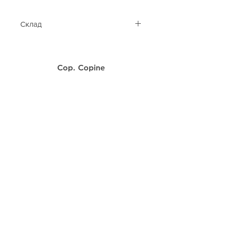
Склад
50% вовна, 50% поліестер
Cop. Copine
Каталог
Контакти
Таблиця розмірів
Подарункова карта
Клієнтам
Про нас
Оплата та доставка
Акції
Follow Us
Facebook