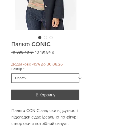
Пальто CONIC
Звичайна
За
 11 990,40 ₴ 
10 191,84 ₴
ціна
розпродажем
Додатково -15% до 30.08.26
Розмір
*
В Корзину
Пальто CONIC завдяки відсутності
підкладки сідає ідеально по фігурі,
створюючи потрібний силует.