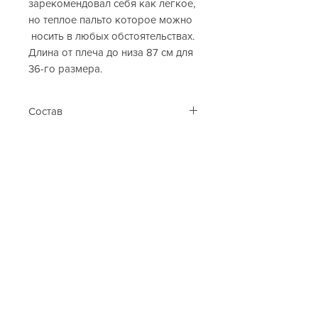
зарекомендовал себя как легкое,
но теплое пальто которое можно
носить в любых обстоятельствах.
Длина от плеча до низа 87 см для
36-го размера.
Состав
63% полиэстер, 32% вискоза, 5 %
эластан.
Cop. Copine
Каталог
Контакти
Таблиця розмірів
Подарункова карта
Клієнтам
Про нас