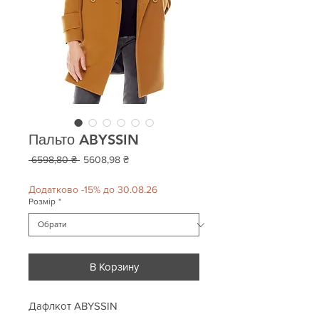
Пальто ABYSSIN
Звичайна
За
 6598,80 ₴ 
5608,98 ₴
ціна
розпродажем
Додатково -15% до 30.08.26
Розмір
*
В Корзину
Дафлкот ABYSSIN