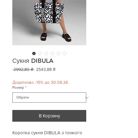
Сукня DIBULA
Звичайна
За
 2992,80 ₴ 
2543,88 ₴
ціна
розпродажем
Додатково -15% до 30.08.26
Розмір
*
В Корзину
Коротка сукня DIBULA з тонкого