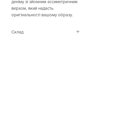
деніму зі зйомним ассиметричним
верхом, який надасть
оригінальності вашому образу.
Склад
100% бавовна
Cop. Copine
Каталог
Контакти
Таблиця розмірів
Подарункова карта
Клієнтам
Про нас
Оплата та доставка
Акції