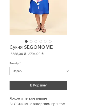
Сукня SEGONOME
Звичайна
За
 5588,00 ₴ 
2794,00 ₴
ціна
розпродажем
Розмір
*
В Корзину
Яркое и легкое платье 
SEGONOME с авторским принтом 