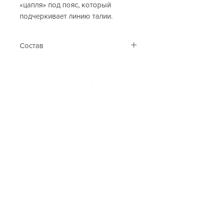
«цапля» под пояс, который 
подчеркивает линию талии.
Состав
100% полиэстер.
Cop. Copine
Каталог
Контакти
Таблиця розмірів
Подарункова карта
Клієнтам
Про нас
Оплата та доставка
Акції