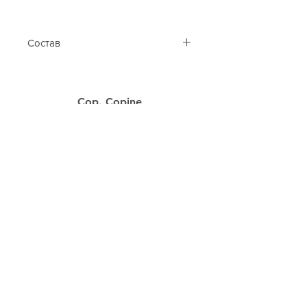
Состав
100% вискоза, 100% полиэстер.
Cop. Copine
Каталог
Контакти
Таблиця розмірів
Подарункова карта
Клієнтам
Про нас
Оплата та доставка
Акції
Follow Us