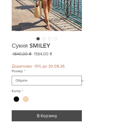
Сукня SMILEY
Звичайна
За
 1840,00 ₴ 
1564,00 ₴
ціна
розпродажем
Додатково -15% до 30.08.26
Розмір
*
Колір
*
В Корзину