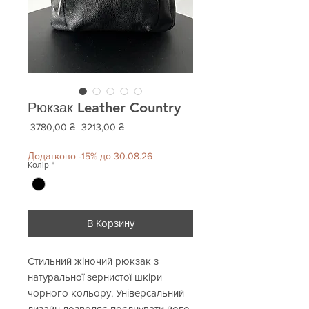
Рюкзак Leather Country
Звичайна
За
 3780,00 ₴ 
3213,00 ₴
ціна
розпродажем
Додатково -15% до 30.08.26
Колір
*
В Корзину
Стильний жіночий рюкзак з
натуральної зернистої шкіри
чорного кольору. Універсальний
дизайн дозволяє поєднувати його