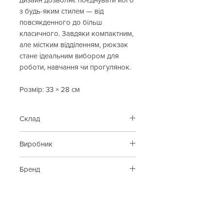
з будь-яким стилем — від
повсякденного до більш
класичного. Завдяки компактним,
але містким відділенням, рюкзак
стане ідеальним вибором для
роботи, навчання чи прогулянок.
Розмір: 33 × 28 см
Склад
100% шкіра
Виробник
Італія
Бренд
Leather Country
Cop. Copine