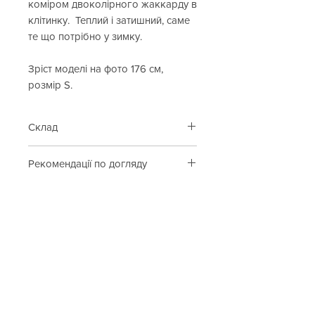
коміром двоколірного жаккарду в
клітинку. Теплий і затишний, саме
те що потрібно у зимку.
Зріст моделі на фото 176 см,
розмір S.
Склад
100% вовна
Рекомендації по догляду
Ручне прання при температурі води
до 30°C.
Відбілювання заборонено.
Cop. Copine
Гладити заборонено.
Каталог
Сушіння на горизонтальній площині
в розправленому стані.
Контакти
Таблиця розмірів
Подарункова карта