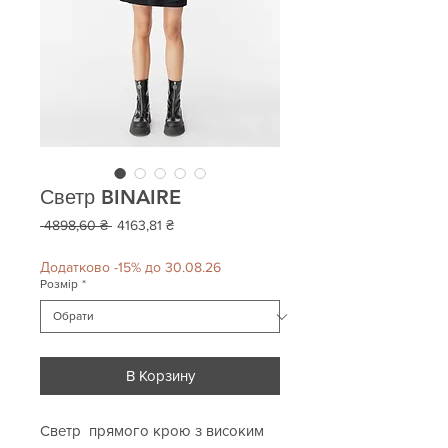
Светр BINAIRE
Звичайна
За
 4898,60 ₴ 
4163,81 ₴
ціна
розпродажем
Додатково -15% до 30.08.26
Розмір
*
В Корзину
Светр прямого крою з високим