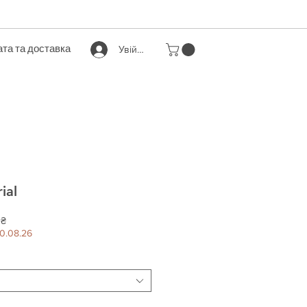
та та доставка
Увійти
ial
За
 ₴
розпродажем
0.08.26