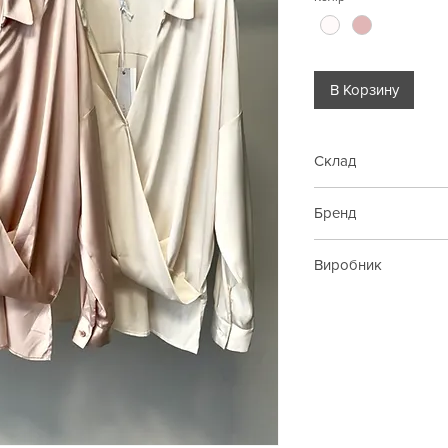
В Корзину
Склад
97% полыестер, 3% 
Бренд
Imperial
Виробник
Італія