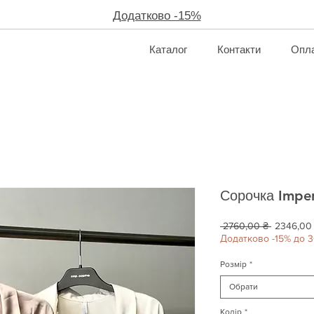
Додатково -15%
Каталог
Контакти
Опла
Сорочка Imper
Звичайна
 2760,00 ₴ 
2346,00
ціна
Додатково -15% до 3
Розмір
*
Обрати
Колір
*