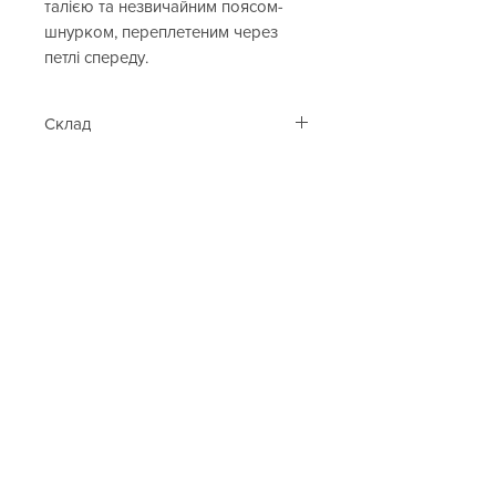
талією та незвичайним поясом-
шнурком, переплетеним через
петлі спереду.
Склад
92% віскоза, 8% поліестер.
Cop. Copine
Каталог
Контакти
Таблиця розмірів
Подарункова карта
Клієнтам
Про нас
Оплата та доставка
Акції