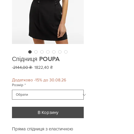
Спідниця POUPA
Звичайна
За
 2144,00 ₴ 
1822,40 ₴
ціна
розпродажем
Додатково -15% до 30.08.26
Розмір
*
В Корзину
Пряма спідниця з еластичною