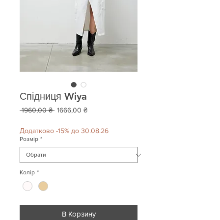
Спідниця Wiya
Звичайна
За
 1960,00 ₴ 
1666,00 ₴
ціна
розпродажем
Додатково -15% до 30.08.26
Розмір
*
Колір
*
В Корзину