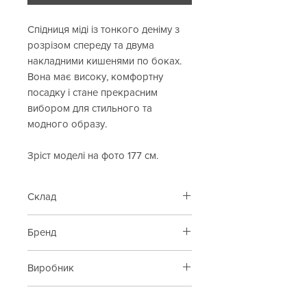
Спідниця міді із тонкого деніму з
розрізом спереду та двума
накладними кишенями по боках.
Вона має високу, комфортну
посадку і стане прекрасним
вибором для стильного та
модного образу.
Зріст моделі на фото 177 см.
Склад
98% бавовна, 2% еластан
Бренд
Wiya
Виробник
Італія
Артикул