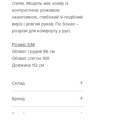
стилю. Модель має комір із
контрастною рожевою
окантовкою, глибокий V-подібний
виріз і довгий рукав. По боках –
розрізи для комфорту у русі.
Розмір S/M
Обхват грудей 96 см
Обхват стегон 100
Довжина 112 см
Склад
100% бавовна
Бренд
Barbara Alvisi
Виробник
Італія