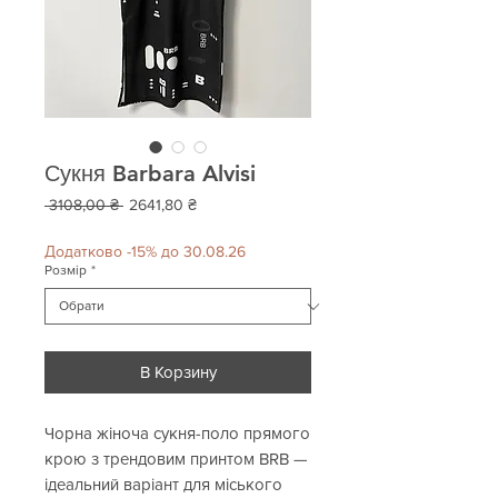
Сукня Barbara Alvisi
Звичайна
За
 3108,00 ₴ 
2641,80 ₴
ціна
розпродажем
Додатково -15% до 30.08.26
Розмір
*
В Корзину
Чорна жіноча сукня-поло прямого
крою з трендовим принтом BRB —
ідеальний варіант для міського