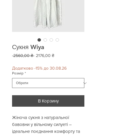
Сукня Wiya
Звичайна
За
 2560,00 ₴ 
2176,00 ₴
ціна
розпродажем
Додатково -15% до 30.08.26
Розмір
*
В Корзину
Жіноча сукня з натуральної
бавовни у вільному силуеті –
ідеальне поєднання комфорту та