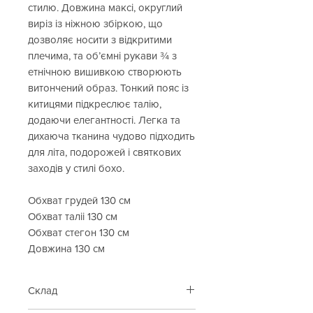
стилю. Довжина максі, округлий
виріз із ніжною збіркою, що
дозволяє носити з відкритими
плечима, та об’ємні рукави ¾ з
етнічною вишивкою створюють
витончений образ. Тонкий пояс із
китицями підкреслює талію,
додаючи елегантності. Легка та
дихаюча тканина чудово підходить
для літа, подорожей і святкових
заходів у стилі бохо.
Обхват грудей 130 см
Обхват таліі 130 см
Обхват стегон 130 см
Довжина 130 см
Склад