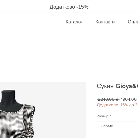
Додатково -15%
Каталог
Контакти
Опла
Сукня Gioya&
Звичайн
 2240,00 ₴ 
1904,00
ціна
Додатково -15% до 3
Розмір
*
Обрати