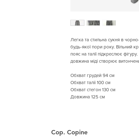
Легка та стильна сукня в чорно-
будь-якої пори року. Вільний к
пояс на талії підкреслює фігуру
довжина міді створює витончени
Обхват грудей 94 см
Обхват таліі 100 см
Обхват стегон 130 см
Довжина 125 см
Cop. Copine