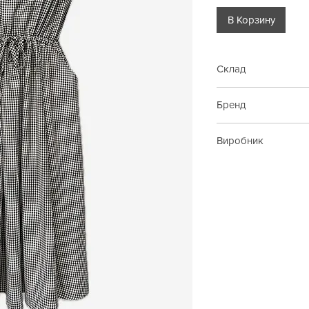
В Корзину
Склад
100% бавовна
Бренд
Gioya&Co
Виробник
Італія