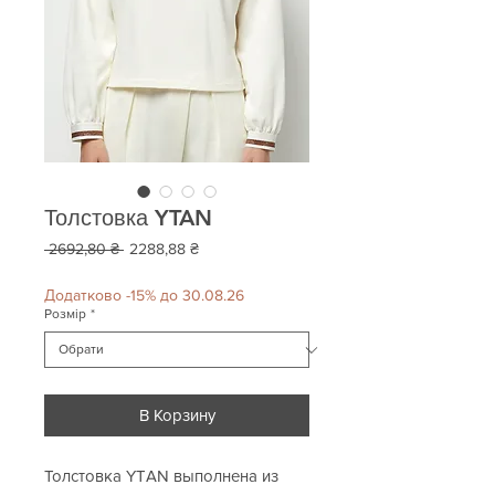
Толстовка YTAN
Звичайна
За
 2692,80 ₴ 
2288,88 ₴
ціна
розпродажем
Додатково -15% до 30.08.26
Розмір
*
В Корзину
Толстовка YTAN выполнена из