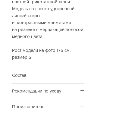
плотной трикотажной ткани.
Модель со слегка удлиненной
линией спины
и контрастными манжетами
на резинке с мерцающей полосой
медного цвета.
Рост модели на фото 175 см,
размер S.
Состав
100% хлопок.
Рекомендации по уходу
Дополнительная ткань: 65%
лиоцелл, 35% полиэстер.
Деликатная стирка при температуре
Производитель
воды до 30°C.
Отбеливание запрещено.
Португалия.
Сушка в стиральной машине
запрещена.
Cop. Copine
Гладить при температуре до 110°С.