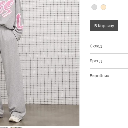
В Корзину
Склад
55% бавовна, 45% п
Бренд
Imperial
Виробник
Італія