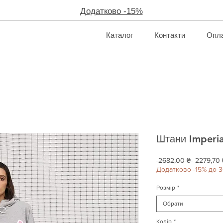
Додатково -15%
Каталог
Контакти
Опла
Штани Imperia
Звичайна
 2682,00 ₴ 
2279,70 
ціна
Додатково -15% до 3
Розмір
*
Обрати
Колір
*