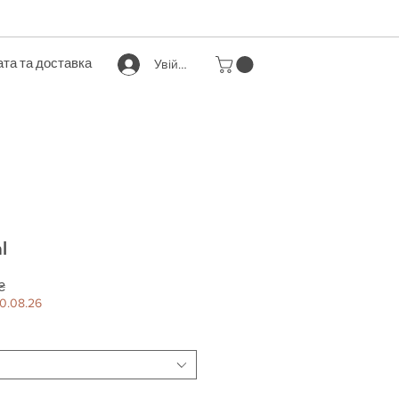
та та доставка
Увійти
l
За
₴
розпродажем
0.08.26